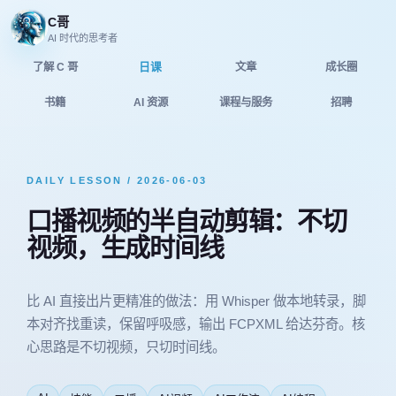
C哥
AI 时代的思考者
日课
了解 C 哥
文章
成长圈
书籍
AI 资源
课程与服务
招聘
DAILY LESSON / 2026-06-03
口播视频的半自动剪辑：不切
视频，生成时间线
比 AI 直接出片更精准的做法：用 Whisper 做本地转录，脚
本对齐找重读，保留呼吸感，输出 FCPXML 给达芬奇。核
心思路是不切视频，只切时间线。