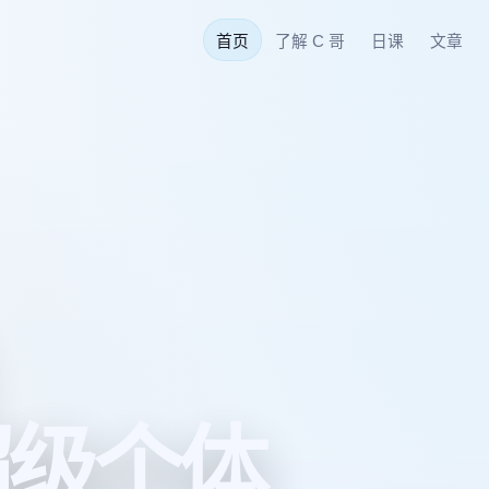
首页
了解 C 哥
日课
文章
 超级个体